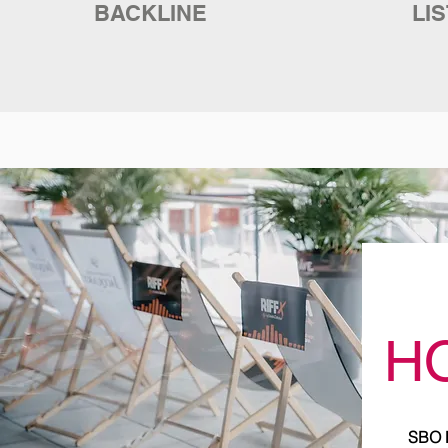
BACKLINE
LI
H
SBO P